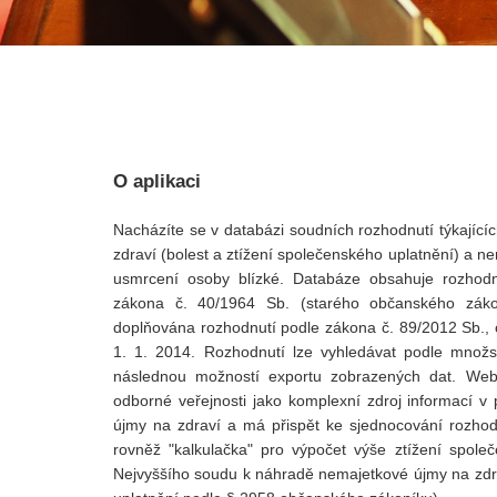
O aplikaci
Nacházíte se v databázi soudních rozhodnutí týkajíc
zdraví (bolest a ztížení společenského uplatnění) a n
usmrcení osoby blízké. Databáze obsahuje rozhodnu
zákona č. 40/1964 Sb. (starého občanského zák
doplňována rozhodnutí podle zákona č. 89/2012 Sb.,
1. 1. 2014. Rozhodnutí lze vyhledávat podle množs
následnou možností exportu zobrazených dat. Web
odborné veřejnosti jako komplexní zdroj informací 
újmy na zdraví a má přispět ke sjednocování rozhod
rovněž "kalkulačka" pro výpočet výše ztížení spole
Nejvyššího soudu k náhradě nemajetkové újmy na zdra