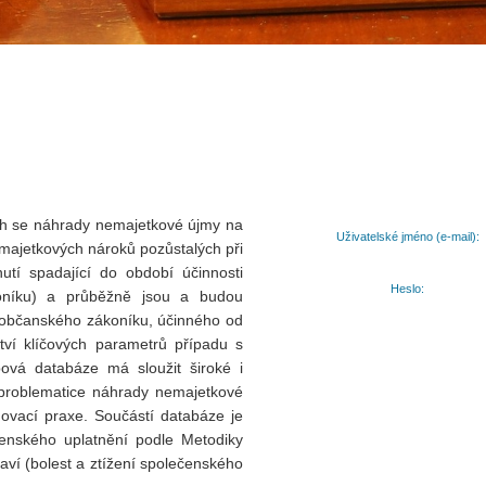
ích se náhrady nemajetkové újmy na
Uživatelské jméno (e-mail):
emajetkových nároků pozůstalých při
tí spadající do období účinnosti
Heslo:
oníku) a průběžně jsou a budou
 občanského zákoníku, účinného od
tví klíčových parametrů případu s
ová databáze má sloužit široké i
v problematice náhrady nemajetkové
ovací praxe. Součástí databáze je
čenského uplatnění podle Metodiky
ví (bolest a ztížení společenského