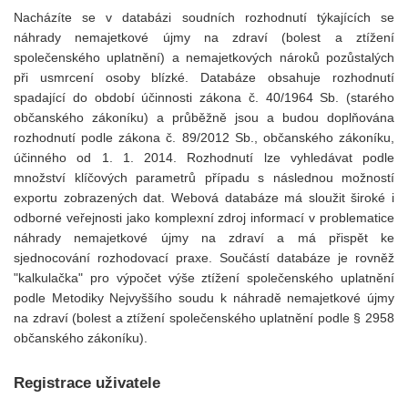
Nacházíte se v databázi soudních rozhodnutí týkajících se
náhrady nemajetkové újmy na zdraví (bolest a ztížení
společenského uplatnění) a nemajetkových nároků pozůstalých
při usmrcení osoby blízké. Databáze obsahuje rozhodnutí
spadající do období účinnosti zákona č. 40/1964 Sb. (starého
občanského zákoníku) a průběžně jsou a budou doplňována
rozhodnutí podle zákona č. 89/2012 Sb., občanského zákoníku,
účinného od 1. 1. 2014. Rozhodnutí lze vyhledávat podle
množství klíčových parametrů případu s následnou možností
exportu zobrazených dat. Webová databáze má sloužit široké i
odborné veřejnosti jako komplexní zdroj informací v problematice
náhrady nemajetkové újmy na zdraví a má přispět ke
sjednocování rozhodovací praxe. Součástí databáze je rovněž
"kalkulačka" pro výpočet výše ztížení společenského uplatnění
podle Metodiky Nejvyššího soudu k náhradě nemajetkové újmy
na zdraví (bolest a ztížení společenského uplatnění podle § 2958
občanského zákoníku).
Registrace uživatele