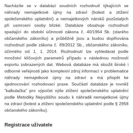
Nacházíte se v databázi soudních rozhodnutí týkajících se
náhrady nemajetkové újmy na zdraví (bolest a ztížení
společenského uplatnění) a nemajetkových nároků pozůstalých
při usmrcení osoby blízké. Databáze obsahuje rozhodnutí
spadající do období účinnosti zákona č. 40/1964 Sb. (starého
občanského zákoníku) a průběžně jsou a budou doplňována
rozhodnutí podle zákona č. 89/2012 Sb., občanského zákoníku,
účinného od 1. 1. 2014. Rozhodnutí lze vyhledávat podle
množství klíčových parametrů případu s následnou možností
exportu zobrazených dat. Webová databáze má sloužit široké i
odborné veřejnosti jako komplexní zdroj informací v problematice
náhrady nemajetkové újmy na zdraví a má přispět ke
sjednocování rozhodovací praxe. Součástí databáze je rovněž
"kalkulačka" pro výpočet výše ztížení společenského uplatnění
podle Metodiky Nejvyššího soudu k náhradě nemajetkové újmy
na zdraví (bolest a ztížení společenského uplatnění podle § 2958
občanského zákoníku).
Registrace uživatele